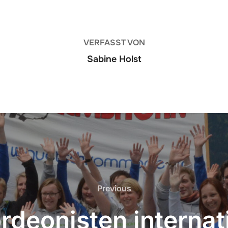
VERFASST VON
Sabine Holst
Previous
Previous
rdeonisten internati