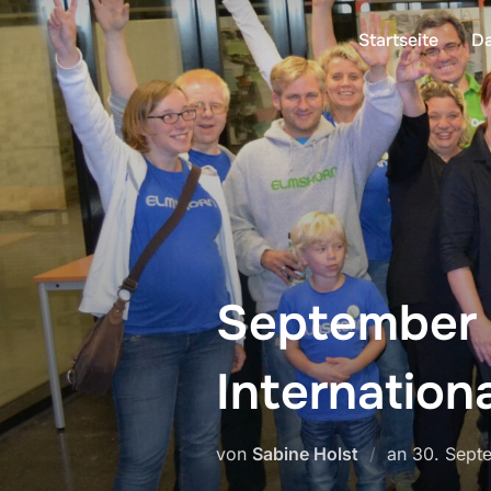
Zum
Startseite
Da
Inhalt
springen
September 2
Internation
Veröffentl
von
Sabine Holst
an
30. Sept
am