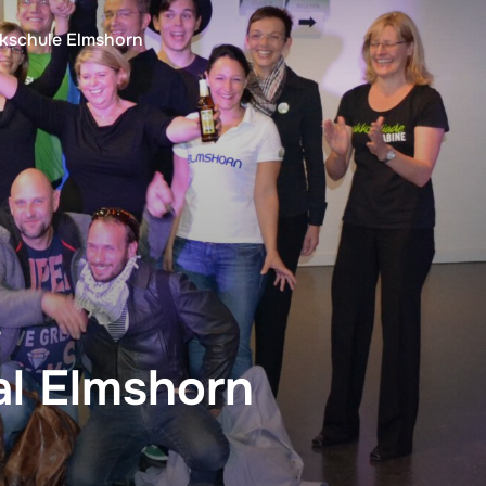
kschule Elmshorn
.
al Elmshorn