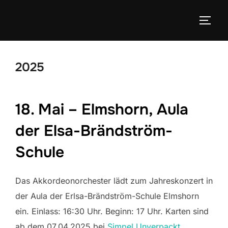
Zum
Inhalt
SEIT
springen
2025
18. Mai – Elmshorn, Aula
der Elsa-Brändström-
Schule
Das Akkordeonorchester lädt zum Jahreskonzert in
der Aula der Erlsa-Brändström-Schule Elmshorn
ein. Einlass: 16:30 Uhr. Beginn: 17 Uhr. Karten sind
ab dem 07.04.2025 bei
Simpel Unverpackt