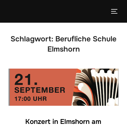
Zum
Inhalt
SEIT
springen
Schlagwort:
Berufliche Schule
Elmshorn
Konzert in Elmshorn am